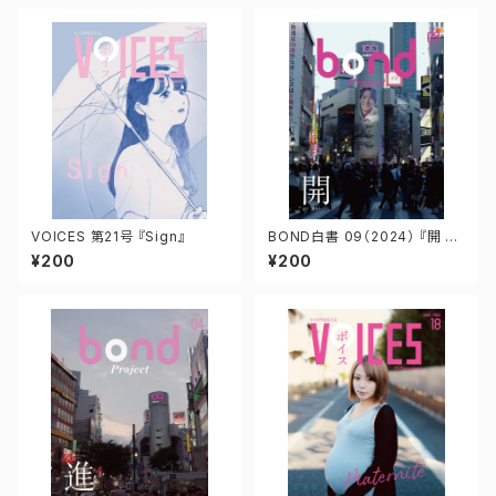
VOICES 第21号 『Sign』
BOND白書 09（2024） 『開 -
かい-』
¥200
¥200