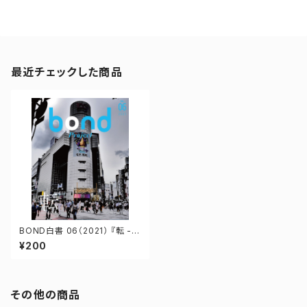
最近チェックした商品
BOND白書 06（2021） 『転 -て
ん-』
¥200
その他の商品