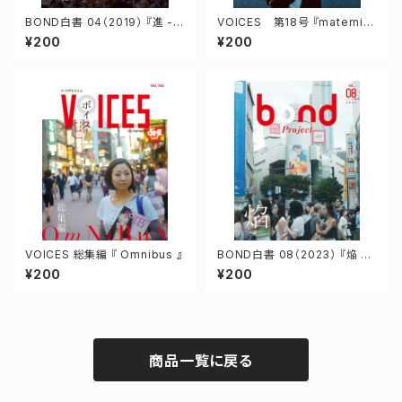
BOND白書 04（2019） 『進 -し
VOICES 第18号 『maternit
ん-』
é』
¥200
¥200
VOICES 総集編 『 Omnibus 』
BOND白書 08（2023） 『焔 -
ほむら-』
¥200
¥200
商品一覧に戻る